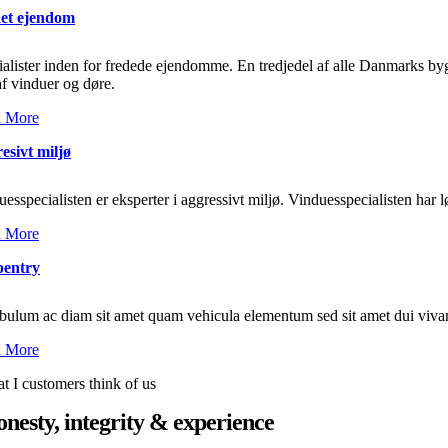
et ejendom
alister inden for fredede ejendomme. En tredjedel af alle Danmarks bygni
f vinduer og døre.
 More
esivt miljø
esspecialisten er eksperter i aggressivt miljø. Vinduesspecialisten har l
 More
entry
ibulum ac diam sit amet quam vehicula elementum sed sit amet dui viv
 More
t I customers think of us
nesty, integrity & experience