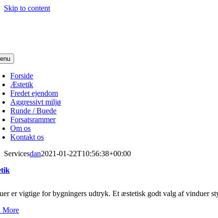
Skip to content
enu
Forside
Æstetik
Fredet ejendom
Aggressivt miljø
Runde / Buede
Forsatsrammer
Om os
Kontakt os
Services
dan
2021-01-22T10:56:38+00:00
tik
er er vigtige for bygningers udtryk. Et æstetisk godt valg af vinduer 
 More