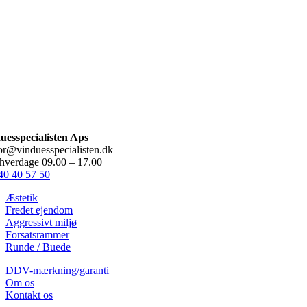
kontor@vinduesspecialisten.dk
uesspecialisten Aps
or@vinduesspecialisten.dk
 hverdage 09.00 – 17.00
40 40 57 50
Æstetik
Fredet ejendom
Aggressivt miljø
Forsatsrammer
Runde / Buede
DDV-mærkning/garanti
Om os
Kontakt os