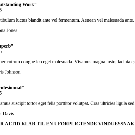
utstanding Work”
5
tibulum luctus blandit ante vel fermentum. Aenean vel malesuada ante. Et
na Jones
uperb”
5
ec rutrum congue leo eget malesuada. Vivamus magna justo, lacinia eget 
is Johnson
ofesionnal”
5
amus suscipit tortor eget felis porttitor volutpat. Cras ultricies ligula 
a Davis
ER ALTID KLAR TIL EN UFORPLIGTENDE VINDUESSNAK
+45 40 40 57 50