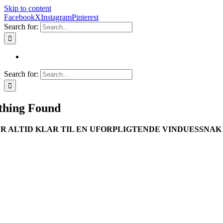
Skip to content
Facebook
X
Instagram
Pinterest
Search for:
Search for:
thing Found
ER ALTID KLAR TIL EN UFORPLIGTENDE VINDUESSNAK
+45 40 40 57 50
kontor@vinduesspecialisten.dk