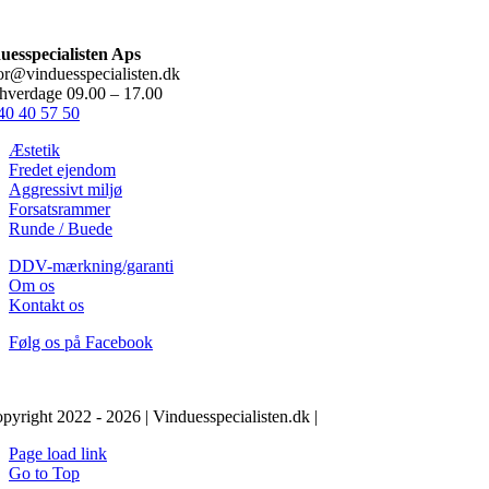
uesspecialisten Aps
or@vinduesspecialisten.dk
 hverdage 09.00 – 17.00
40 40 57 50
Æstetik
Fredet ejendom
Aggressivt miljø
Forsatsrammer
Runde / Buede
DDV-mærkning/garanti
Om os
Kontakt os
Følg os på Facebook
pyright 2022 - 2026 | Vinduesspecialisten.dk |
Page load link
Go to Top