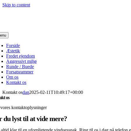
Skip to content
enu
Forside
Æstetik
Fredet ejendom
Aggressivt miljø
Runde / Buede
Forsatsrammer
Om os
Kontakt os
Kontakt os
dan
2025-02-11T10:49:17+00:00
kt os
 vores kontaktoplysninger
 du lyst til at vide mere?
 altid klar til en uforpligtende vinduessnak. Ring til os i dag på telefon