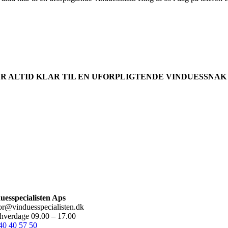
ER ALTID KLAR TIL EN UFORPLIGTENDE VINDUESSNAK
+45 40 40 57 50
kontor@vinduesspecialisten.dk
uesspecialisten Aps
or@vinduesspecialisten.dk
 hverdage 09.00 – 17.00
40 40 57 50