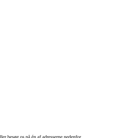
 eller besøg os på én af adresserne nedenfor.